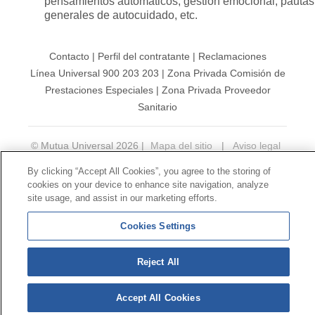
pensamientos automáticos, gestión emocional, pautas
generales de autocuidado, etc.
Contacto
|
Perfil del contratante
|
Reclamaciones
Línea Universal 900 203 203
|
Zona Privada Comisión de
Prestaciones Especiales
|
Zona Privada Proveedor
Sanitario
© Mutua Universal 2026 |
Mapa del sitio
|
Aviso legal
|
Política de Protección de Datos
|
Politica de
By clicking “Accept All Cookies”, you agree to the storing of
cookies
cookies on your device to enhance site navigation, analyze
Síguenos en:
𝕏
site usage, and assist in our marketing efforts.
Cookies Settings
Reject All
Accept All Cookies