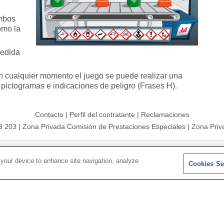
ambos
omo la
medida
en cualquier momento el juego se puede realizar una
 pictogramas e indicaciones de peligro (Frases H).
Contacto
|
Perfil del contratante
|
Reclamaciones
3 203
|
Zona Privada Comisión de Prestaciones Especiales
|
Zona Priv
26 |
Mapa del sitio
|
Aviso legal
|
Política de Protección de Datos
 your device to enhance site navigation, analyze
Cookies Se
Síguenos en:
𝕏