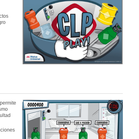
ctos
gro
 permite
ismo
ultad
cciones