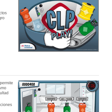
ctos
gro
 permite
ismo
ultad
cciones