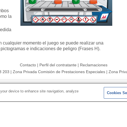
ambos
omo la
medida
en cualquier momento el juego se puede realizar una
 pictogramas e indicaciones de peligro (Frases H).
Contacto
|
Perfil del contratante
|
Reclamaciones
3 203
|
Zona Privada Comisión de Prestaciones Especiales
|
Zona Priv
26 |
Mapa del sitio
|
Aviso legal
|
Política de Protección de Datos
 your device to enhance site navigation, analyze
Cookies Se
Síguenos en:
𝕏