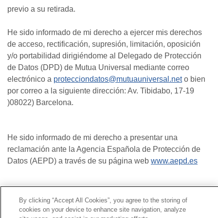
previo a su retirada.
He sido informado de mi derecho a ejercer mis derechos
de acceso, rectificación, supresión, limitación, oposición
y/o portabilidad dirigiéndome al Delegado de Protección
de Datos (DPD) de Mutua Universal mediante correo
electrónico a
protecciondatos@mutuauniversal.net
o bien
por correo a la siguiente dirección: Av. Tibidabo, 17-19
)08022) Barcelona.
He sido informado de mi derecho a presentar una
reclamación ante la Agencia Española de Protección de
Datos (AEPD) a través de su página web
www.aepd.es
Contacto
|
Perfil del contratante
|
Reclamaciones
By clicking “Accept All Cookies”, you agree to the storing of
Línea Universal 900 203 203
|
Zona Privada Comisión de
cookies on your device to enhance site navigation, analyze
Prestaciones Especiales
|
Zona Privada Proveedor