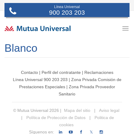
Línea Universal
900 203 203
Togg
navig
Blanco
Contacto
|
Perfil del contratante
|
Reclamaciones
Línea Universal 900 203 203
|
Zona Privada Comisión de
Prestaciones Especiales
|
Zona Privada Proveedor
Sanitario
© Mutua Universal 2026 |
Mapa del sitio
|
Aviso legal
|
Política de Protección de Datos
|
Politica de
cookies
Síguenos en:
𝕏