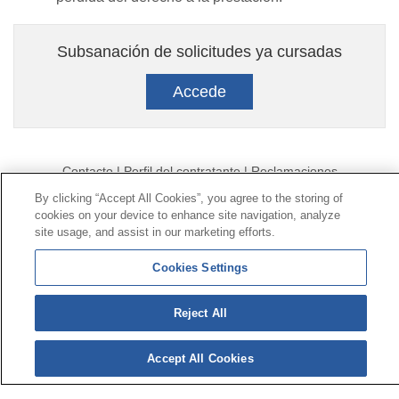
Subsanación de solicitudes ya cursadas
Accede
Contacto
|
Perfil del contratante
|
Reclamaciones
Línea Universal 900 203 203
|
Zona Privada Comisión de
By clicking “Accept All Cookies”, you agree to the storing of
Prestaciones Especiales
|
Zona Privada Proveedor
cookies on your device to enhance site navigation, analyze
site usage, and assist in our marketing efforts.
Sanitario
Cookies Settings
© Mutua Universal 2026 |
Mapa del sitio
|
Aviso legal
|
Política de Protección de Datos
|
Politica de
Reject All
cookies
Síguenos en:
𝕏
Accept All Cookies