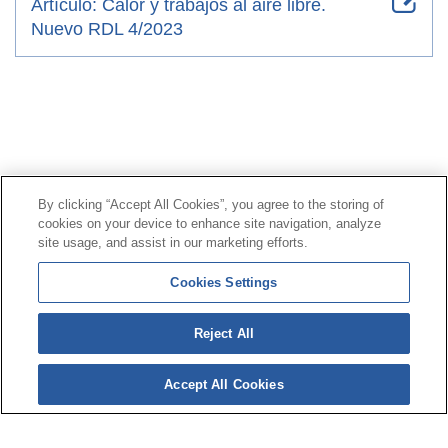
Artículo: Calor y trabajos al aire libre.
Nuevo RDL 4/2023
Contacto
|
Perfil del contratante
|
Reclamaciones
By clicking “Accept All Cookies”, you agree to the storing of
Línea Universal 900 203 203
|
Zona Privada Comisión de
cookies on your device to enhance site navigation, analyze
Prestaciones Especiales
|
Zona Privada Proveedor
site usage, and assist in our marketing efforts.
Sanitario
Cookies Settings
© Mutua Universal 2026 |
Mapa del sitio
|
Aviso legal
Reject All
|
Política de Protección de Datos
|
Politica de
cookies
Accept All Cookies
Síguenos en:
𝕏