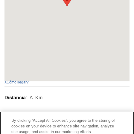
¿Cómo llegar?
Distancia:
A
Km
Contacto
|
Perfil del contratante
|
Reclamaciones
By clicking “Accept All Cookies”, you agree to the storing of
Línea Universal 900 203 203
|
Zona Privada Comisión de
cookies on your device to enhance site navigation, analyze
Prestaciones Especiales
|
Zona Privada Proveedor
site usage, and assist in our marketing efforts.