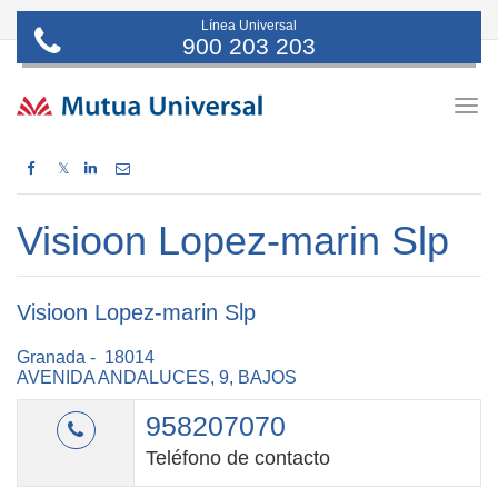
Línea Universal
900 203 203
Togg
navig
𝕏
Visioon Lopez-marin Slp
Visioon Lopez-marin Slp
Granada - 18014
AVENIDA ANDALUCES, 9, BAJOS
958207070
Teléfono de contacto