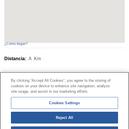
¿Cómo llegar?
Distancia:
A
Km
Contacto
|
Perfil del contratante
|
Reclamaciones
By clicking “Accept All Cookies”, you agree to the storing of
Línea Universal 900 203 203
|
Zona Privada Comisión de
cookies on your device to enhance site navigation, analyze
Prestaciones Especiales
|
Zona Privada Proveedor
site usage, and assist in our marketing efforts.
Sanitario
Cookies Settings
© Mutua Universal 2026 |
Mapa del sitio
|
Aviso legal
Reject All
|
Política de Protección de Datos
|
Politica de
cookies