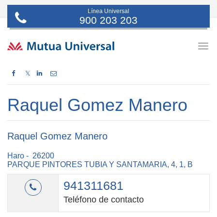
Línea Universal
900 203 203
Togg
navig
𝕏
Raquel Gomez Manero
Raquel Gomez Manero
Haro - 26200
PARQUE PINTORES TUBIA Y SANTAMARIA, 4, 1, B
941311681
Teléfono de contacto