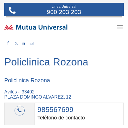
Línea Universal
900 203 203
Togg
navig
𝕏
Policlinica Rozona
Policlinica Rozona
Avilés - 33402
PLAZA DOMINGO ALVAREZ, 12
985567699
Teléfono de contacto