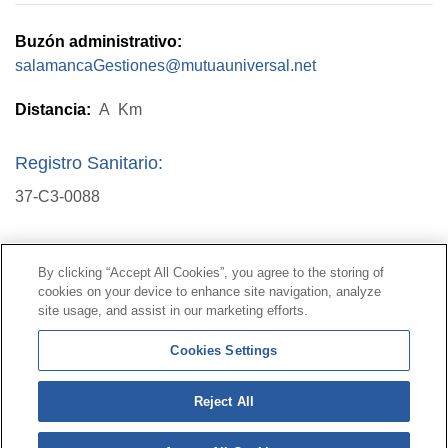
Buzón administrativo:
salamancaGestiones@mutuauniversal.net
Distancia:
A
Km
Registro Sanitario:
37-C3-0088
Contacto
|
Perfil del contratante
|
Reclamaciones
By clicking “Accept All Cookies”, you agree to the storing of
Línea Universal 900 203 203
|
Zona Privada Comisión de
cookies on your device to enhance site navigation, analyze
Prestaciones Especiales
|
Zona Privada Proveedor
site usage, and assist in our marketing efforts.
Sanitario
Cookies Settings
© Mutua Universal 2026 |
Mapa del sitio
|
Aviso legal
Reject All
|
Política de Protección de Datos
|
Politica de
cookies