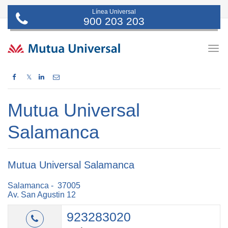
Línea Universal
900 203 203
Togg
navig
𝕏
Mutua Universal
Salamanca
Mutua Universal Salamanca
Salamanca - 37005
Av. San Agustin 12
923283020