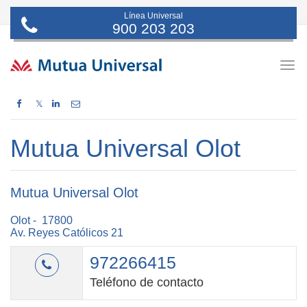
Línea Universal
900 203 203
Togg
navig
𝕏
Mutua Universal Olot
Mutua Universal Olot
Olot - 17800
Av. Reyes Católicos 21
972266415
Teléfono de contacto