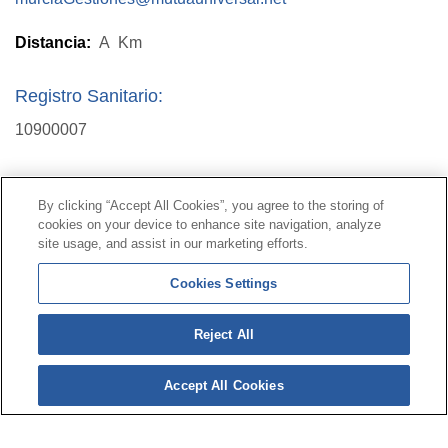
Distancia:
A
Km
Registro Sanitario:
10900007
Contacto
|
Perfil del contratante
|
Reclamaciones
By clicking “Accept All Cookies”, you agree to the storing of
Línea Universal 900 203 203
|
Zona Privada Comisión de
cookies on your device to enhance site navigation, analyze
Prestaciones Especiales
|
Zona Privada Proveedor
site usage, and assist in our marketing efforts.
Sanitario
Cookies Settings
© Mutua Universal 2026 |
Mapa del sitio
|
Aviso legal
Reject All
|
Política de Protección de Datos
|
Politica de
cookies
Accept All Cookies
Síguenos en:
𝕏