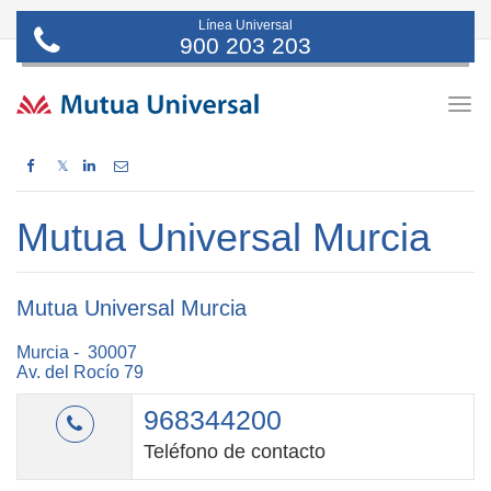
Línea Universal
900 203 203
Togg
navig
𝕏
Mutua Universal Murcia
Mutua Universal Murcia
Murcia - 30007
Av. del Rocío 79
968344200
Teléfono de contacto