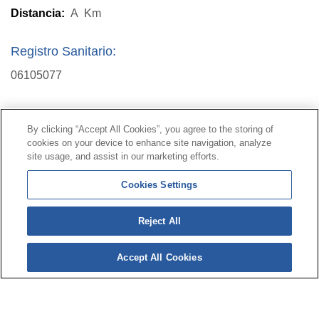
Distancia:
A
Km
Registro Sanitario:
06105077
Contacto
|
Perfil del contratante
|
Reclamaciones
By clicking “Accept All Cookies”, you agree to the storing of
Línea Universal 900 203 203
|
Zona Privada Comisión de
cookies on your device to enhance site navigation, analyze
Prestaciones Especiales
|
Zona Privada Proveedor
site usage, and assist in our marketing efforts.
Sanitario
Cookies Settings
© Mutua Universal 2026 |
Mapa del sitio
|
Aviso legal
Reject All
|
Política de Protección de Datos
|
Politica de
cookies
Accept All Cookies
Síguenos en:
𝕏