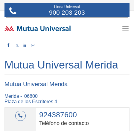
Línea Universal
900 203 203
Togg
navig
𝕏
Mutua Universal Merida
Mutua Universal Merida
Merida - 06800
Plaza de los Escritores 4
924387600
Teléfono de contacto