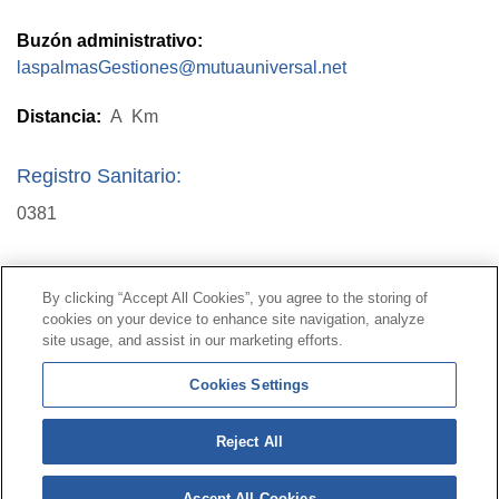
Buzón administrativo:
laspalmasGestiones@mutuauniversal.net
Distancia:
A
Km
Registro Sanitario:
0381
Contacto
|
Perfil del contratante
|
Reclamaciones
By clicking “Accept All Cookies”, you agree to the storing of
Línea Universal 900 203 203
|
Zona Privada Comisión de
cookies on your device to enhance site navigation, analyze
Prestaciones Especiales
|
Zona Privada Proveedor
site usage, and assist in our marketing efforts.
Sanitario
Cookies Settings
© Mutua Universal 2026 |
Mapa del sitio
|
Aviso legal
Reject All
|
Política de Protección de Datos
|
Politica de
cookies
Accept All Cookies