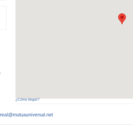
e
¿Cómo llegar?
dreal@mutuauniversal.net