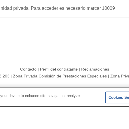
unidad privada. Para acceder es necesario marcar 10009
Contacto
|
Perfil del contratante
|
Reclamaciones
3 203
|
Zona Privada Comisión de Prestaciones Especiales
|
Zona Priv
26 |
Mapa del sitio
|
Aviso legal
|
Política de Protección de Datos
 your device to enhance site navigation, analyze
Cookies Se
Síguenos en:
𝕏