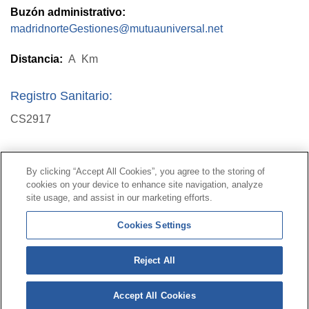
Buzón administrativo:
madridnorteGestiones@mutuauniversal.net
Distancia:
A
Km
Registro Sanitario:
CS2917
Contacto
|
Perfil del contratante
|
Reclamaciones
By clicking “Accept All Cookies”, you agree to the storing of
Línea Universal 900 203 203
|
Zona Privada Comisión de
cookies on your device to enhance site navigation, analyze
Prestaciones Especiales
|
Zona Privada Proveedor
site usage, and assist in our marketing efforts.
Sanitario
Cookies Settings
© Mutua Universal 2026 |
Mapa del sitio
|
Aviso legal
Reject All
|
Política de Protección de Datos
|
Politica de
cookies
Accept All Cookies
Síguenos en:
𝕏