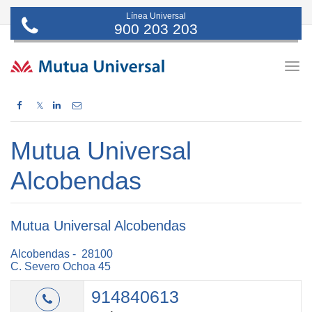
Línea Universal
900 203 203
Togg
navig
𝕏
Mutua Universal
Alcobendas
Mutua Universal Alcobendas
Alcobendas - 28100
C. Severo Ochoa 45
914840613