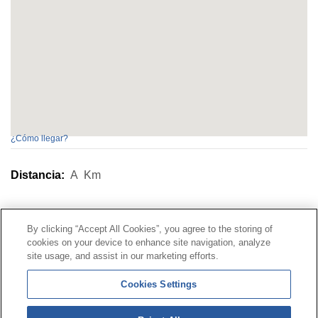
¿Cómo llegar?
Distancia:
A
Km
Contacto
|
Perfil del contratante
|
Reclamaciones
By clicking “Accept All Cookies”, you agree to the storing of
Línea Universal 900 203 203
|
Zona Privada Comisión de
cookies on your device to enhance site navigation, analyze
Prestaciones Especiales
|
Zona Privada Proveedor
site usage, and assist in our marketing efforts.
Sanitario
Cookies Settings
© Mutua Universal 2026 |
Mapa del sitio
|
Aviso legal