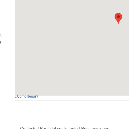
s
0
¿Cómo llegar?
Contacto
|
Perfil del contratante
|
Reclamaciones