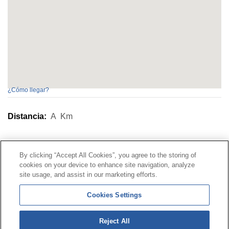
¿Cómo llegar?
Distancia:
A
Km
Contacto
|
Perfil del contratante
|
Reclamaciones
By clicking “Accept All Cookies”, you agree to the storing of
Línea Universal 900 203 203
|
Zona Privada Comisión de
cookies on your device to enhance site navigation, analyze
Prestaciones Especiales
|
Zona Privada Proveedor
site usage, and assist in our marketing efforts.
Sanitario
Cookies Settings
© Mutua Universal 2026 |
Mapa del sitio
|
Aviso legal
Reject All
|
Política de Protección de Datos
|
Politica de