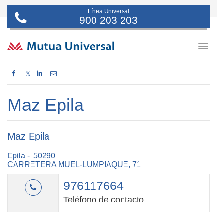
Línea Universal
900 203 203
Togg
navig
𝕏
Maz Epila
Maz Epila
Epila - 50290
CARRETERA MUEL-LUMPIAQUE, 71
976117664
Teléfono de contacto