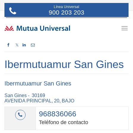
Línea Universal
900 203 203
Togg
navig
𝕏
Ibermutuamur San Gines
Ibermutuamur San Gines
San Gines - 30169
AVENIDA PRINCIPAL, 20, BAJO
968836066
Teléfono de contacto