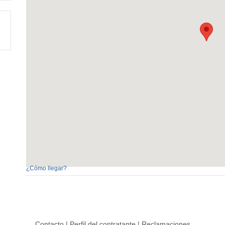
¿Cómo llegar?
Contacto
|
Perfil del contratante
|
Reclamaciones