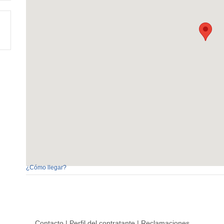
¿Cómo llegar?
Contacto
|
Perfil del contratante
|
Reclamaciones