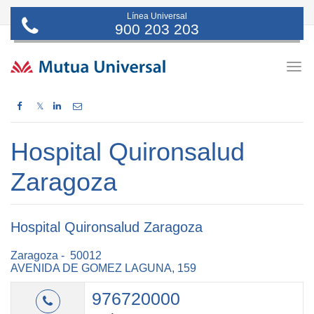
Línea Universal
900 203 203
Togg
navig
𝕏
Hospital Quironsalud
Zaragoza
Hospital Quironsalud Zaragoza
Zaragoza - 50012
AVENIDA DE GOMEZ LAGUNA, 159
976720000