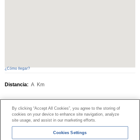
¿Cómo llegar?
Distancia:
A
Km
Contacto
|
Perfil del contratante
|
Reclamaciones
By clicking “Accept All Cookies”, you agree to the storing of
Línea Universal 900 203 203
|
Zona Privada Comisión de
cookies on your device to enhance site navigation, analyze
Prestaciones Especiales
|
Zona Privada Proveedor
site usage, and assist in our marketing efforts.
Sanitario
Cookies Settings