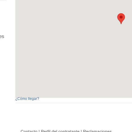
es
¿Cómo llegar?
Contacto
|
Perfil del contratante
|
Reclamaciones