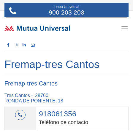
Línea Universal
900 203 203
Togg
navig
𝕏
Fremap-tres Cantos
Fremap-tres Cantos
Tres Cantos - 28760
RONDA DE PONIENTE, 18
918061356
Teléfono de contacto