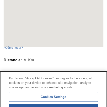
¿Cómo llegar?
Distancia:
A
Km
Contacto
|
Perfil del contratante
|
Reclamaciones
By clicking “Accept All Cookies”, you agree to the storing of
Línea Universal 900 203 203
|
Zona Privada Comisión de
cookies on your device to enhance site navigation, analyze
Prestaciones Especiales
|
Zona Privada Proveedor
site usage, and assist in our marketing efforts.
Sanitario
Cookies Settings
© Mutua Universal 2026 |
Mapa del sitio
|
Aviso legal