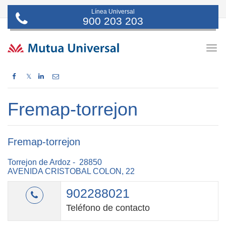
Línea Universal
900 203 203
Togg
navig
𝕏
Fremap-torrejon
Fremap-torrejon
Torrejon de Ardoz - 28850
AVENIDA CRISTOBAL COLON, 22
902288021
Teléfono de contacto