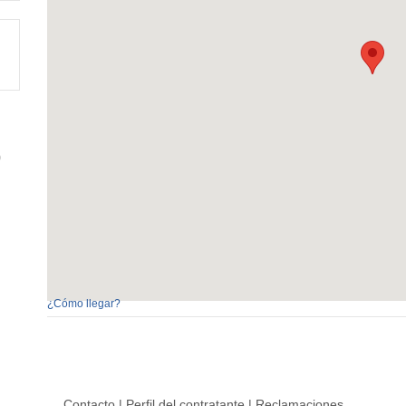
0
¿Cómo llegar?
Contacto
|
Perfil del contratante
|
Reclamaciones