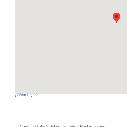
0
¿Cómo llegar?
Contacto
|
Perfil del contratante
|
Reclamaciones