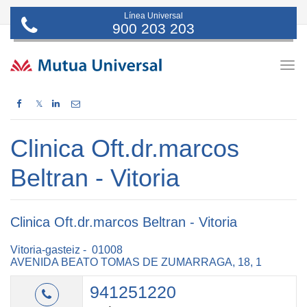
Línea Universal
900 203 203
Togg
navig
𝕏
Clinica Oft.dr.marcos
Beltran - Vitoria
Clinica Oft.dr.marcos Beltran - Vitoria
Vitoria-gasteiz - 01008
AVENIDA BEATO TOMAS DE ZUMARRAGA, 18, 1
941251220