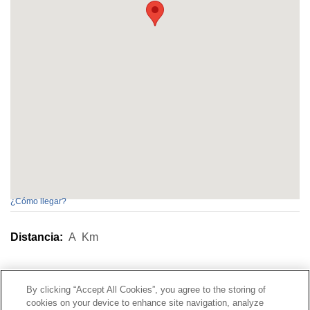
¿Cómo llegar?
Distancia:
A
Km
Contacto
|
Perfil del contratante
|
Reclamaciones
By clicking “Accept All Cookies”, you agree to the storing of
Línea Universal 900 203 203
|
Zona Privada Comisión de
cookies on your device to enhance site navigation, analyze