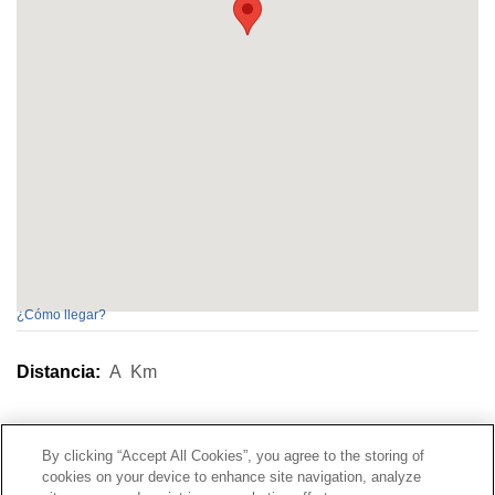
¿Cómo llegar?
Distancia:
A
Km
Contacto
|
Perfil del contratante
|
Reclamaciones
By clicking “Accept All Cookies”, you agree to the storing of
Línea Universal 900 203 203
|
Zona Privada Comisión de
cookies on your device to enhance site navigation, analyze
Prestaciones Especiales
|
Zona Privada Proveedor