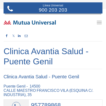
Línea Universal
900 203 203
Togg
navig
𝕏
Clinica Avantia Salud -
Puente Genil
Clinica Avantia Salud - Puente Genil
Puente Genil - 14500
CALLE MAESTRO FRANCISCO VILA (ESQUINA C/.
INDUSTRIA), 35
957789868