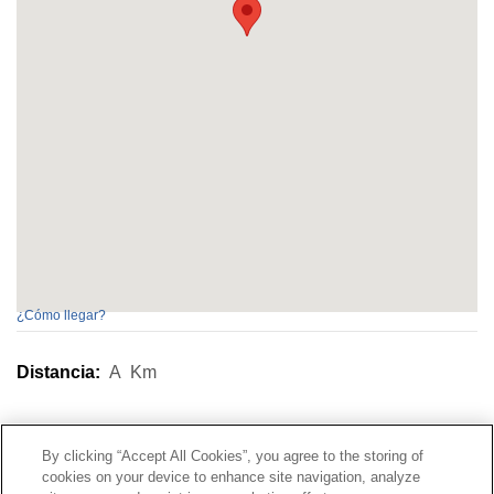
¿Cómo llegar?
Distancia:
A
Km
Contacto
|
Perfil del contratante
|
Reclamaciones
By clicking “Accept All Cookies”, you agree to the storing of
Línea Universal 900 203 203
|
Zona Privada Comisión de
cookies on your device to enhance site navigation, analyze
Prestaciones Especiales
|
Zona Privada Proveedor