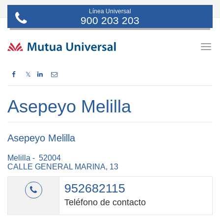
Línea Universal
900 203 203
Togg
navig
𝕏
Asepeyo Melilla
Asepeyo Melilla
Melilla - 52004
CALLE GENERAL MARINA, 13
952682115
Teléfono de contacto