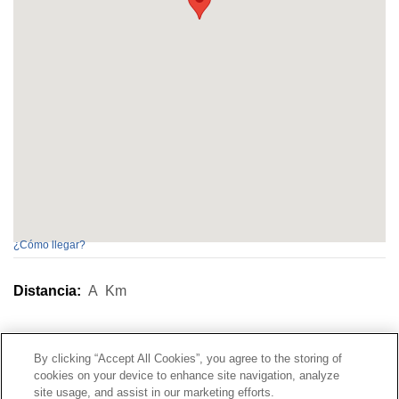
¿Cómo llegar?
Distancia:
A
Km
Contacto
|
Perfil del contratante
|
Reclamaciones
By clicking “Accept All Cookies”, you agree to the storing of
Línea Universal 900 203 203
|
Zona Privada Comisión de
cookies on your device to enhance site navigation, analyze
Prestaciones Especiales
|
Zona Privada Proveedor
site usage, and assist in our marketing efforts.