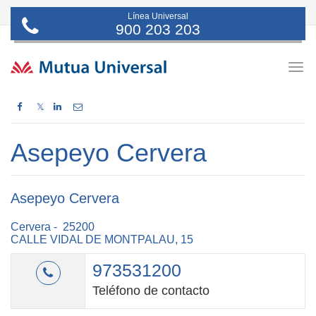
Línea Universal
900 203 203
Togg
navig
𝕏
Asepeyo Cervera
Asepeyo Cervera
Cervera - 25200
CALLE VIDAL DE MONTPALAU, 15
973531200
Teléfono de contacto