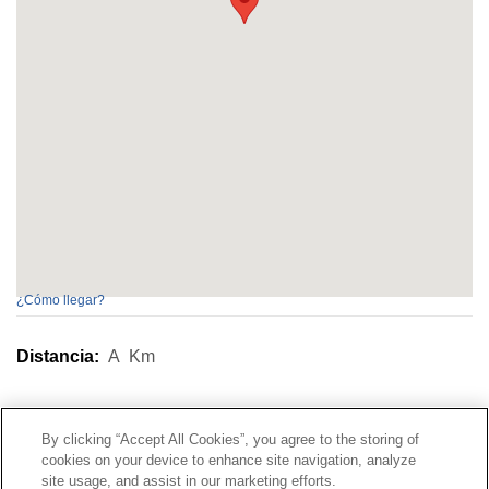
¿Cómo llegar?
Distancia:
A
Km
Contacto
|
Perfil del contratante
|
Reclamaciones
By clicking “Accept All Cookies”, you agree to the storing of
Línea Universal 900 203 203
|
Zona Privada Comisión de
cookies on your device to enhance site navigation, analyze
Prestaciones Especiales
|
Zona Privada Proveedor
site usage, and assist in our marketing efforts.