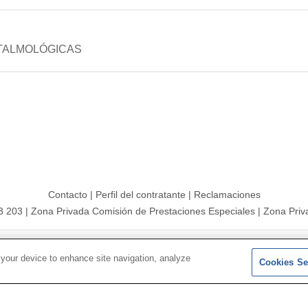
FTALMOLÓGICAS
Contacto
|
Perfil del contratante
|
Reclamaciones
3 203
|
Zona Privada Comisión de Prestaciones Especiales
|
Zona Priv
26 |
Mapa del sitio
|
Aviso legal
|
Política de Protección de Datos
 your device to enhance site navigation, analyze
Cookies Se
Síguenos en:
𝕏