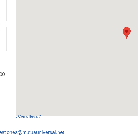
00-
¿Cómo llegar?
tiones@mutuauniversal.net