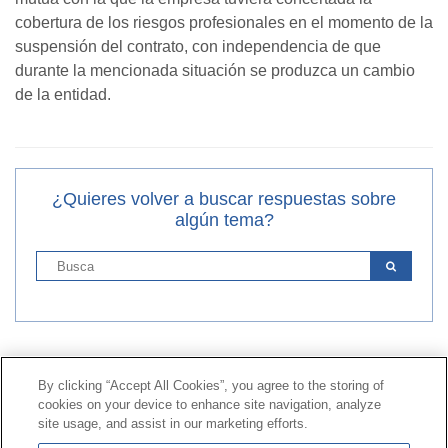
cobertura de los riesgos profesionales en el momento de la
suspensión del contrato, con independencia de que
durante la mencionada situación se produzca un cambio
de la entidad.
¿Quieres volver a buscar respuestas sobre
algún tema?
Contacto
|
Perfil del contratante
|
Reclamaciones
By clicking “Accept All Cookies”, you agree to the storing of
Línea Universal 900 203 203
|
Zona Privada Comisión de
cookies on your device to enhance site navigation, analyze
Prestaciones Especiales
|
Zona Privada Proveedor
site usage, and assist in our marketing efforts.
Sanitario