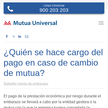
Línea Universal
900 203 203
Togg
navig
𝕏
¿Quién se hace cargo del
pago en caso de cambio
de mutua?
Subsidio riesgo de embarazo
El pago de la prestación económica por riesgo durante el
embarazo se llevará a cabo por la entidad gestora o la
mutua con la que la empresa tuviera concertada la