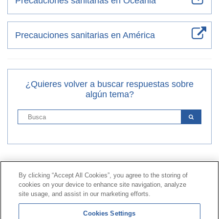
Precauciones sanitarias en Oceania
Precauciones sanitarias en América
¿Quieres volver a buscar respuestas sobre
algún tema?
Contacto
|
Perfil del contratante
|
Reclamaciones
By clicking “Accept All Cookies”, you agree to the storing of
Línea Universal 900 203 203
|
Zona Privada Comisión de
cookies on your device to enhance site navigation, analyze
Prestaciones Especiales
|
Zona Privada Proveedor
site usage, and assist in our marketing efforts.
Sanitario
Cookies Settings