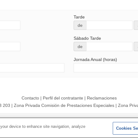
Tarde
de
Sábado Tarde
de
Jornada Anual (horas)
Contacto
|
Perfil del contratante
|
Reclamaciones
3 203
|
Zona Privada Comisión de Prestaciones Especiales
|
Zona Priv
26 |
Mapa del sitio
|
Aviso legal
|
Política de Protección de Datos
 your device to enhance site navigation, analyze
Cookies Se
Síguenos en:
𝕏