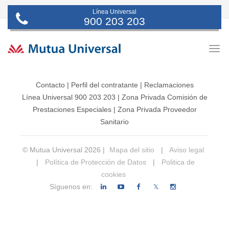
Línea Universal
900 203 203
Togg
navig
Contacto
|
Perfil del contratante
|
Reclamaciones
Línea Universal 900 203 203
|
Zona Privada Comisión de
Prestaciones Especiales
|
Zona Privada Proveedor
Sanitario
© Mutua Universal 2026 |
Mapa del sitio
|
Aviso legal
|
Política de Protección de Datos
|
Politica de
cookies
Síguenos en:
𝕏