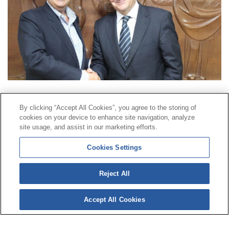
Contacto
|
Perfil del contratante
|
Reclamaciones
By clicking “Accept All Cookies”, you agree to the storing of
Línea Universal 900 203 203
|
Zona Privada Comisión de
cookies on your device to enhance site navigation, analyze
Prestaciones Especiales
|
Zona Privada Proveedor
site usage, and assist in our marketing efforts.
Sanitario
Cookies Settings
© Mutua Universal 2026 |
Mapa del sitio
|
Aviso legal
Reject All
|
Política de Protección de Datos
|
Politica de
cookies
Accept All Cookies
Síguenos en:
𝕏