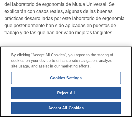
del laboratorio de ergonomía de Mutua Universal. Se
explicarán con casos reales, algunas de las buenas
prácticas desarrolladas por este laboratorio de ergonomía
que posteriormente han sido aplicadas en puestos de
trabajo y de las que han derivado mejoras tangibles.
Contacto
|
Perfil del contratante
|
Reclamaciones
By clicking “Accept All Cookies”, you agree to the storing of
Línea Universal 900 203 203
|
Zona Privada Comisión de
cookies on your device to enhance site navigation, analyze
Prestaciones Especiales
|
Zona Privada Proveedor
site usage, and assist in our marketing efforts.
Sanitario
Cookies Settings
© Mutua Universal 2026 |
Mapa del sitio
|
Aviso legal
Reject All
|
Política de Protección de Datos
|
Politica de
cookies
Accept All Cookies
Síguenos en:
𝕏