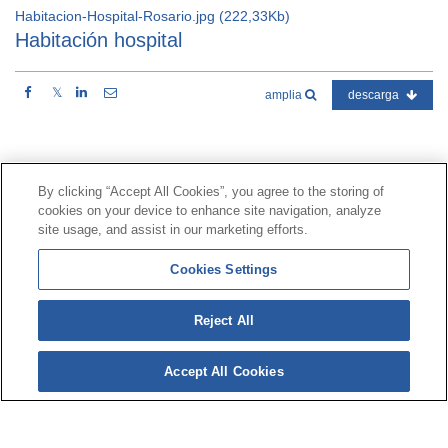
Habitacion-Hospital-Rosario.jpg (222,33Kb)
Habitación hospital
𝕏
amplia
descarga
Contacto
|
Perfil del contratante
|
Reclamaciones
By clicking “Accept All Cookies”, you agree to the storing of
Línea Universal 900 203 203
|
Zona Privada Comisión de
cookies on your device to enhance site navigation, analyze
Prestaciones Especiales
|
Zona Privada Proveedor
site usage, and assist in our marketing efforts.
Sanitario
Cookies Settings
© Mutua Universal 2026 |
Mapa del sitio
|
Aviso legal
Reject All
|
Política de Protección de Datos
|
Politica de
cookies
Accept All Cookies
Síguenos en:
𝕏