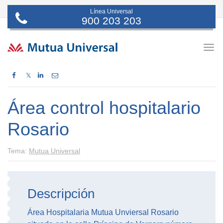
Línea Universal
900 203 203
Togg
navig
𝕏
Área control hospitalario
Rosario
Tema:
Mutua Universal
Descripción
Área Hospitalaria Mutua Unviersal Rosario