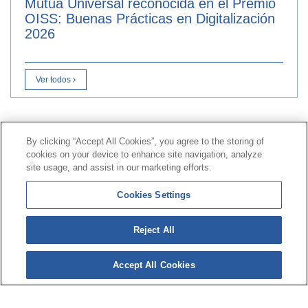
Mutua Universal reconocida en el Premio
OISS: Buenas Prácticas en Digitalización
2026
Ver todos
Contacto
|
Perfil del contratante
|
Reclamaciones
By clicking “Accept All Cookies”, you agree to the storing of
Línea Universal 900 203 203
|
Zona Privada Comisión de
cookies on your device to enhance site navigation, analyze
Prestaciones Especiales
|
Zona Privada Proveedor
site usage, and assist in our marketing efforts.
Sanitario
Cookies Settings
© Mutua Universal 2026 |
Mapa del sitio
|
Aviso legal
Reject All
|
Política de Protección de Datos
|
Politica de
cookies
Accept All Cookies
Síguenos en:
𝕏