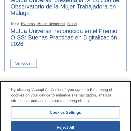
Mutua Universal presenta la IX Edición del
Observatorio de la Mujer Trabajadora en
Málaga
Tema:
Eventos,
Mutua Universal,
Salud
Mutua Universal reconocida en el Premio
OISS: Buenas Prácticas en Digitalización
2026
Ver todos
Contacto
|
Perfil del contratante
|
Reclamaciones
By clicking “Accept All Cookies”, you agree to the storing of
Línea Universal 900 203 203
|
Zona Privada Comisión de
cookies on your device to enhance site navigation, analyze
Prestaciones Especiales
|
Zona Privada Proveedor
site usage, and assist in our marketing efforts.
Sanitario
Cookies Settings
© Mutua Universal 2026 |
Mapa del sitio
|
Aviso legal
Reject All
|
Política de Protección de Datos
|
Politica de