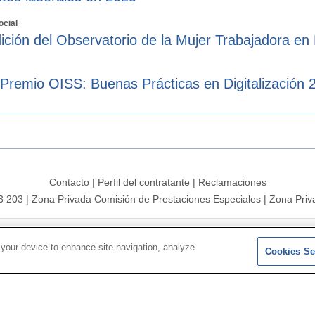
ocial
ición del Observatorio de la Mujer Trabajadora en
 Premio OISS: Buenas Prácticas en Digitalización 
Contacto
|
Perfil del contratante
|
Reclamaciones
3 203
|
Zona Privada Comisión de Prestaciones Especiales
|
Zona Priv
26 |
Mapa del sitio
|
Aviso legal
|
Política de Protección de Datos
 your device to enhance site navigation, analyze
Cookies Se
Síguenos en:
𝕏