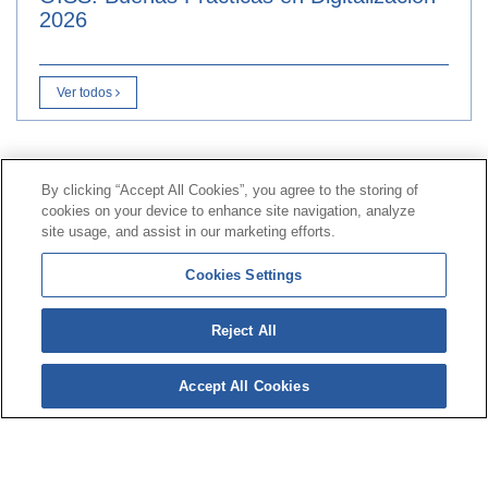
2026
Ver todos
Contacto
|
Perfil del contratante
|
Reclamaciones
By clicking “Accept All Cookies”, you agree to the storing of
Línea Universal 900 203 203
|
Zona Privada Comisión de
cookies on your device to enhance site navigation, analyze
Prestaciones Especiales
|
Zona Privada Proveedor
site usage, and assist in our marketing efforts.
Sanitario
Cookies Settings
© Mutua Universal 2026 |
Mapa del sitio
|
Aviso legal
Reject All
|
Política de Protección de Datos
|
Politica de
cookies
Accept All Cookies
Síguenos en:
𝕏