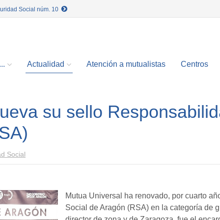
guridad Social núm. 10
..
Actualidad
Atención a mutualistas
Centros
ueva su sello Responsabili
RSA)
d Social
Mutua Universal ha renovado, por cuarto año
Social de Aragón (RSA) en la categoría de 
director de zona y de Zaragoza, fue el encarg