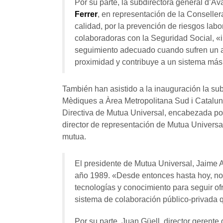
Por su parte, la subdirectora general d’
Ferrer
, en representación de la Conselle
calidad, por la prevención de riesgos labor
colaboradoras con la Seguridad Social, «i
seguimiento adecuado cuando sufren un ac
proximidad y contribuye a un sistema más 
También han asistido a la inauguración la s
Mèdiques a Àrea Metropolitana Sud i Catalun
Directiva de Mutua Universal, encabezada po
director de representación de Mutua Universa
mutua.
El presidente de Mutua Universal, Jaime A
año 1989. «Desde entonces hasta hoy, no h
tecnologías y conocimiento para seguir ofr
sistema de colaboración público-privada
Por su parte, Juan Güell, director gerent