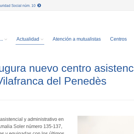
guridad Social núm. 10
..
Actualidad
Atención a mutualistas
Centros
ugura nuevo centro asistenc
 Vilafranca del Penedès
sistencial y administrativo en
 Amalia Soler número 135-137,
es y equipadas con los últimos