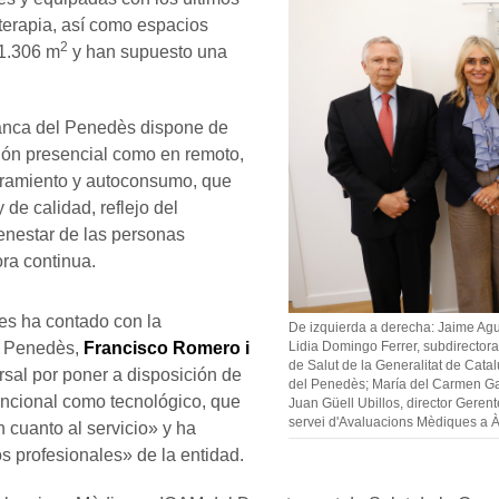
oterapia, así como espacios
2
 1.306 m
y han supuesto una
ranca del Penedès dispone de
ción presencial como en remoto,
oramiento y autoconsumo, que
de calidad, reflejo del
ienestar de las personas
ora continua.
nes ha contado con la
De izquierda a derecha: Jaime Agu
Lidia Domingo Ferrer, subdirecto
el Penedès,
Francisco Romero i
de Salut de la Generalitat de Cata
rsal por poner a disposición de
del Penedès; María del Carmen Ga
 funcional como tecnológico, que
Juan Güell Ubillos, director Gere
servei d'Avaluacions Mèdiques a À
 cuanto al servicio» y ha
s profesionales» de la entidad.