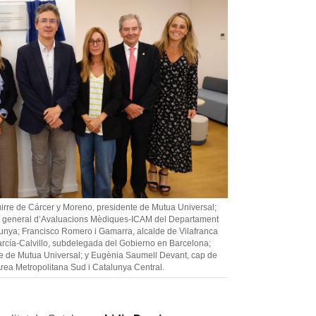
irre de Cárcer y Moreno, presidente de Mutua Universal;
ra general d’Avaluacions Mèdiques-ICAM del Departament
lunya; Francisco Romero i Gamarra, alcalde de Vilafranca
rcía-Calvillo, subdelegada del Gobierno en Barcelona;
nte de Mutua Universal; y Eugènia Saumell Devant, cap de
rea Metropolitana Sud i Catalunya Central.