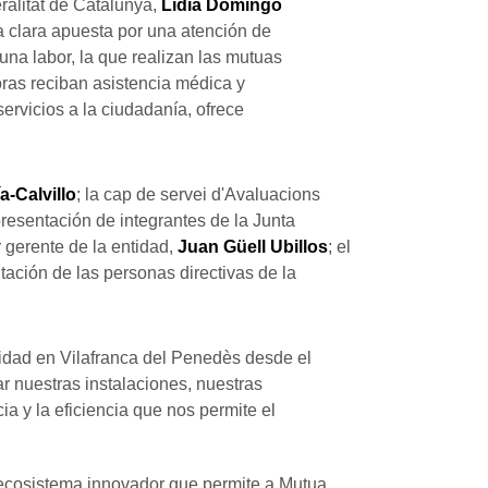
ralitat de Catalunya,
Lidia Domingo
a clara apuesta por una atención de
 una labor, la que realizan las mutuas
oras reciban asistencia médica y
rvicios a la ciudadanía, ofrece
a-Calvillo
; la cap de servei d'Avaluacions
resentación de integrantes de la Junta
or gerente de la entidad,
Juan Güell Ubillos
; el
ntación de las personas directivas de la
tidad en Vilafranca del Penedès desde el
r nuestras instalaciones, nuestras
ia y la eficiencia que nos permite el
 «ecosistema innovador que permite a Mutua