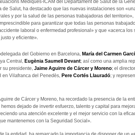
Avaluacions Mèdiques-ICAM del Departament de Salut de la Gene
ra de Salut, ha destacado que las nuevas instalaciones son «un
ales y por la salud de las personas trabajadoras del territorio»,
mprescindible para garantizar que todas las personas trabajad
cidente laboral o enfermedad profesional» y que «acerca los se
justo y eficiente».
ubdelegada del Gobierno en Barcelona,
María del Carmen Garcí
ya Central,
Eugènia Saumell Devant
; así como una amplia rep
r su presidente,
Jaime Aguirre de Cárcer y Moreno
; el direct
l en Vilafranca del Penedès,
Pere Cortés Llauradó
; y represe
guirre de Cárcer y Moreno, ha recordado la presencia de la en
emos dejado de invertir esfuerzo, talento y capital para mejora
eciendo una atención excelente y el mejor servicio con la eficac
 que mantenemos con la Seguridad Social».
e de la entidad, ha remarcado la importancia de disponer de un