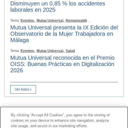
Disminuyen un 0,85 % los accidentes
laborales en 2025
Tema:
Eventos,
Mutua Universal,
Responsabilidad Social
Mutua Universal presenta la IX Edición del
Observatorio de la Mujer Trabajadora en
Málaga
Tema:
Eventos,
Mutua Universal,
Salud
Mutua Universal reconocida en el Premio
OISS: Buenas Prácticas en Digitalización
2026
Ver todos
Contacto
|
Perfil del contratante
|
Reclamaciones
By clicking “Accept All Cookies”, you agree to the storing of
Línea Universal 900 203 203
|
Zona Privada Comisión de
cookies on your device to enhance site navigation, analyze
Prestaciones Especiales
|
Zona Privada Proveedor
site usage, and assist in our marketing efforts.