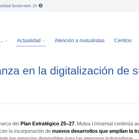
guridad Social núm. 10
..
Actualidad
Atención a mutualistas
Centros
za en la digitalización de 
marco del
Plan Estratégico 25–27
, Mutua Universal continúa 
 con la incorporación de
nuevos desarrollos que amplían la tr
ando los servicios disponibles para las personas trabajadoras.